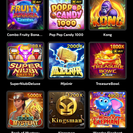
Combo Fruity Bonanza Combo
Pop Pop Candy 1000
Kong
SuperNiubiDeluxe
Mjolnir
TreasureBowl
Book of Mystery
Kingsman
Wonder Elephant