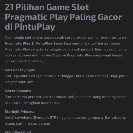
21 Pilihan Game Slot
Pragmatic Play Paling Gacor
di PintuPlay
Ngomongin
slot online gacor
, salah satu provider paling favorit tentu aja
Pragmatic Play
. Di
PintuPlay
, kamu bisa nemuin banyak banget game
Pragmatic Play yang terkenal gampang kasih jackpot. Biar nggak bingung
pilih yang mana dulu, ini dia
21 game Pragmatic Play
yang wajib banget
kamu coba di PintuPlay:
Gates of Olympus
Slot legendaris dengan multiplier hingga 5000x. Zeus siap bagi-bagi petir
jackpot buat kamu!
Sweet Bonanza
Slot bertema permen, scatter mudah keluar, dan peluang menang besar
bikin kamu ketagihan main terus.
Starlight Princess
Versi "ceweknya Olympus", RTP tinggi dan scatter gampang. Banyak yang
bilang slot ini gacor banget!
Wild West Gold