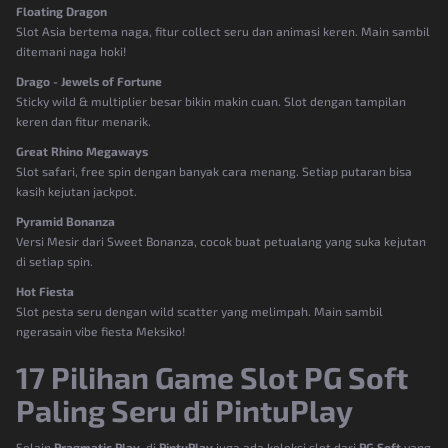
Floating Dragon
Slot Asia bertema naga, fitur collect seru dan animasi keren. Main sambil
ditemani naga hoki!
Drago - Jewels of Fortune
Sticky wild & multiplier besar bikin makin cuan. Slot dengan tampilan
keren dan fitur menarik.
Great Rhino Megaways
Slot safari, free spin dengan banyak cara menang. Setiap putaran bisa
kasih kejutan jackpot.
Pyramid Bonanza
Versi Mesir dari Sweet Bonanza, cocok buat petualang yang suka kejutan
di setiap spin.
Hot Fiesta
Slot pesta seru dengan wild scatter yang melimpah. Main sambil
ngerasain vibe fiesta Meksiko!
17 Pilihan Game Slot PG Soft
Paling Seru di PintuPlay
Selain
Pragmatic Play
, di
PintuPlay
juga ada koleksi slot dari
PG Soft
yang