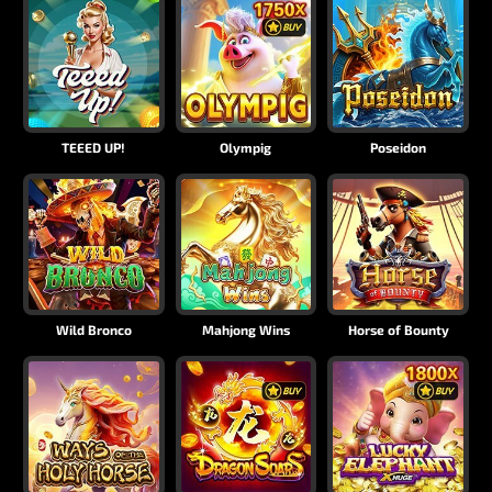
TEEED UP!
Olympig
Poseidon
Wild Bronco
Mahjong Wins
Horse of Bounty