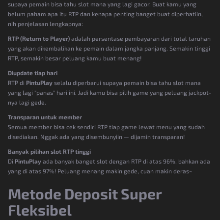
supaya pemain bisa tahu slot mana yang lagi gacor. Buat kamu yang
belum paham apa itu RTP dan kenapa penting banget buat diperhatiin,
nih penjelasan lengkapnya:
RTP (Return to Player)
adalah persentase pembayaran dari total taruhan
yang akan dikembalikan ke pemain dalam jangka panjang. Semakin tinggi
RTP, semakin besar peluang kamu buat menang!
Diupdate tiap hari
RTP di
PintuPlay
selalu diperbarui supaya pemain bisa tahu slot mana
yang lagi "panas" hari ini. Jadi kamu bisa pilih game yang peluang jackpot-
nya lagi gede.
Transparan untuk member
Semua member bisa cek sendiri RTP tiap game lewat menu yang sudah
disediakan. Nggak ada yang disembunyiin — dijamin transparan!
Banyak pilihan slot RTP tinggi
Di
PintuPlay
ada banyak banget slot dengan RTP di atas 96%, bahkan ada
yang di atas 97%! Peluang menang makin gede, cuan makin deras~
Metode Deposit Super
Fleksibel