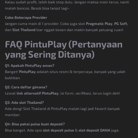
Kalau sudah profit, lebih baik stop dulu. Jangan maksa main terus, nanti
malah boncos. Besok bisa lanjut lagi~
Coba Beberapa Provider
Jangan cuma main di 1 provider. Coba juga slot
Pragmatic Play
,
PG Soft
,
dan
Slot Thailand
biar nggak bosen dan makin banyak peluang cuan!
FAQ PintuPlay (Pertanyaan
yang Sering Ditanya)
Q1: Apakah PintuPlay aman?
Banget!
PintuPlay
adalah situs resmi & terpercaya, banyak yang udah
buktikan.
Q2: Cara daftar gimana?
Lewat
link alternatif PintuPlay
, isi form, verifikasi, terus login deh!
Q3: Ada slot Thailand?
Ada dong! Slot Thailand di PintuPlay malah lagi jadi favorit banyak
member.
Q4: Bisa pakai pulsa buat deposit?
Bisa banget. Ada opsi
slot deposit pulsa
&
slot deposit DANA
juga.