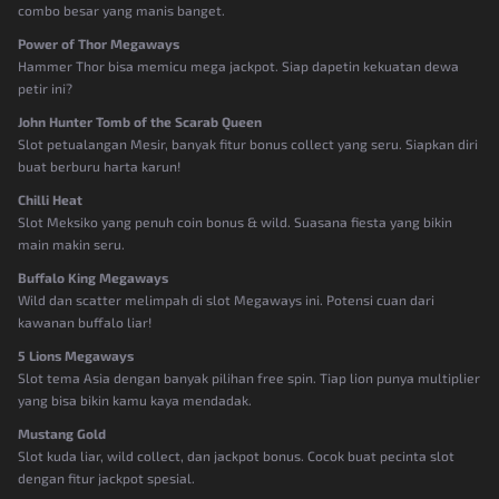
combo besar yang manis banget.
Power of Thor Megaways
Hammer Thor bisa memicu mega jackpot. Siap dapetin kekuatan dewa
petir ini?
John Hunter Tomb of the Scarab Queen
Slot petualangan Mesir, banyak fitur bonus collect yang seru. Siapkan diri
buat berburu harta karun!
Chilli Heat
Slot Meksiko yang penuh coin bonus & wild. Suasana fiesta yang bikin
main makin seru.
Buffalo King Megaways
Wild dan scatter melimpah di slot Megaways ini. Potensi cuan dari
kawanan buffalo liar!
5 Lions Megaways
Slot tema Asia dengan banyak pilihan free spin. Tiap lion punya multiplier
yang bisa bikin kamu kaya mendadak.
Mustang Gold
Slot kuda liar, wild collect, dan jackpot bonus. Cocok buat pecinta slot
dengan fitur jackpot spesial.