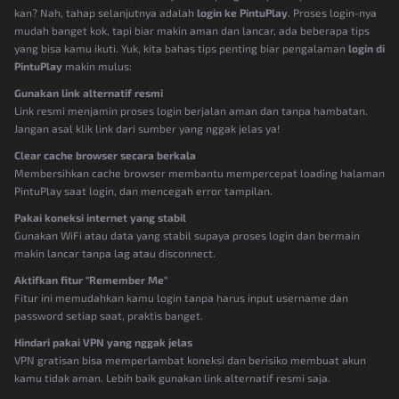
kan? Nah, tahap selanjutnya adalah
login ke PintuPlay
. Proses login-nya
mudah banget kok, tapi biar makin aman dan lancar, ada beberapa tips
yang bisa kamu ikuti. Yuk, kita bahas tips penting biar pengalaman
login di
PintuPlay
makin mulus:
Gunakan link alternatif resmi
Link resmi menjamin proses login berjalan aman dan tanpa hambatan.
Jangan asal klik link dari sumber yang nggak jelas ya!
Clear cache browser secara berkala
Membersihkan cache browser membantu mempercepat loading halaman
PintuPlay saat login, dan mencegah error tampilan.
Pakai koneksi internet yang stabil
Gunakan WiFi atau data yang stabil supaya proses login dan bermain
makin lancar tanpa lag atau disconnect.
Aktifkan fitur "Remember Me"
Fitur ini memudahkan kamu login tanpa harus input username dan
password setiap saat, praktis banget.
Hindari pakai VPN yang nggak jelas
VPN gratisan bisa memperlambat koneksi dan berisiko membuat akun
kamu tidak aman. Lebih baik gunakan link alternatif resmi saja.