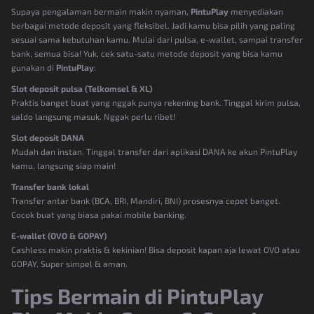
Supaya pengalaman bermain makin nyaman,
PintuPlay
menyediakan
berbagai metode deposit yang fleksibel. Jadi kamu bisa pilih yang paling
sesuai sama kebutuhan kamu. Mulai dari pulsa, e-wallet, sampai transfer
bank, semua bisa! Yuk, cek satu-satu metode deposit yang bisa kamu
gunakan di
PintuPlay
:
Slot deposit pulsa (Telkomsel & XL)
Praktis banget buat yang nggak punya rekening bank. Tinggal kirim pulsa,
saldo langsung masuk. Nggak perlu ribet!
Slot deposit DANA
Mudah dan instan. Tinggal transfer dari aplikasi DANA ke akun PintuPlay
kamu, langsung siap main!
Transfer bank lokal
Transfer antar bank (BCA, BRI, Mandiri, BNI) prosesnya cepet banget.
Cocok buat yang biasa pakai mobile banking.
E-wallet (OVO & GOPAY)
Cashless makin praktis & kekinian! Bisa deposit kapan aja lewat OVO atau
GOPAY. Super simpel & aman.
Tips Bermain di PintuPlay