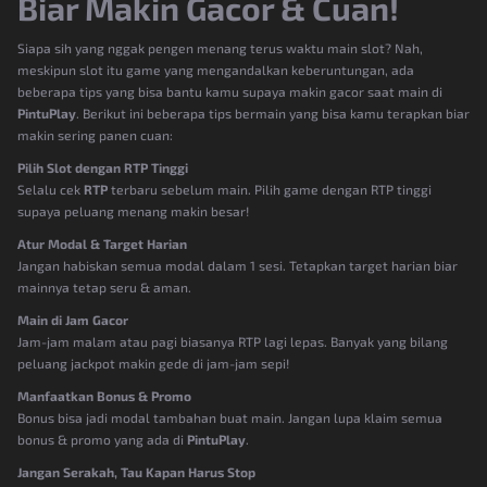
Biar Makin Gacor & Cuan!
Siapa sih yang nggak pengen menang terus waktu main slot? Nah,
meskipun slot itu game yang mengandalkan keberuntungan, ada
beberapa tips yang bisa bantu kamu supaya makin gacor saat main di
PintuPlay
. Berikut ini beberapa tips bermain yang bisa kamu terapkan biar
makin sering panen cuan:
Pilih Slot dengan RTP Tinggi
Selalu cek
RTP
terbaru sebelum main. Pilih game dengan RTP tinggi
supaya peluang menang makin besar!
Atur Modal & Target Harian
Jangan habiskan semua modal dalam 1 sesi. Tetapkan target harian biar
mainnya tetap seru & aman.
Main di Jam Gacor
Jam-jam malam atau pagi biasanya RTP lagi lepas. Banyak yang bilang
peluang jackpot makin gede di jam-jam sepi!
Manfaatkan Bonus & Promo
Bonus bisa jadi modal tambahan buat main. Jangan lupa klaim semua
bonus & promo yang ada di
PintuPlay
.
Jangan Serakah, Tau Kapan Harus Stop