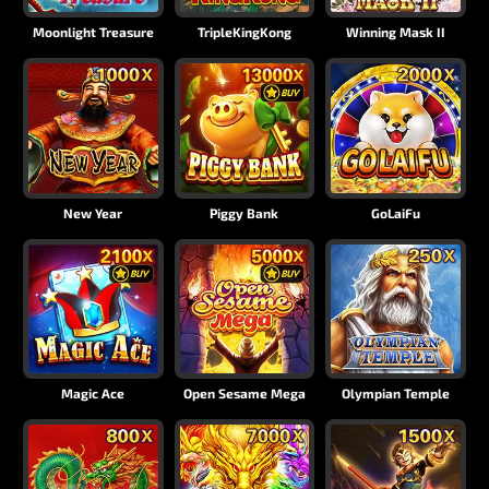
Moonlight Treasure
TripleKingKong
Winning Mask II
New Year
Piggy Bank
GoLaiFu
Magic Ace
Open Sesame Mega
Olympian Temple