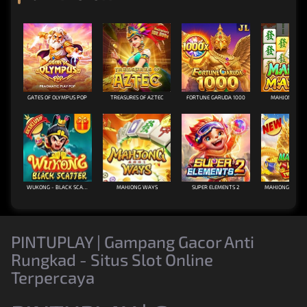
GATES OF OLYMPUS POP
TREASURES OF AZTEC
FORTUNE GARUDA 1000
MAHJONG MA
WUKONG - BLACK SCATTER
MAHJONG WAYS
SUPER ELEMENTS 2
PINTUPLAY | Gampang Gacor Anti
Rungkad - Situs Slot Online
Terpercaya