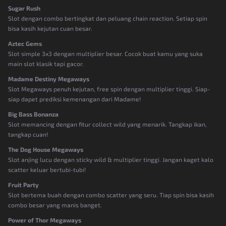
Sugar Rush
Slot dengan combo bertingkat dan peluang chain reaction. Setiap spin
bisa kasih kejutan cuan besar.
Aztec Gems
Slot simple 3x3 dengan multiplier besar. Cocok buat kamu yang suka
main slot klasik tapi gacor.
Madame Destiny Megaways
Slot Megaways penuh kejutan, free spin dengan multiplier tinggi. Siap-
siap dapet prediksi kemenangan dari Madame!
Big Bass Bonanza
Slot memancing dengan fitur collect wild yang menarik. Tangkap ikan,
tangkap cuan!
The Dog House Megaways
Slot anjing lucu dengan sticky wild & multiplier tinggi. Jangan kaget kalo
scatter keluar bertubi-tubi!
Fruit Party
Slot bertema buah dengan combo scatter yang seru. Tiap spin bisa kasih
combo besar yang manis banget.
Power of Thor Megaways