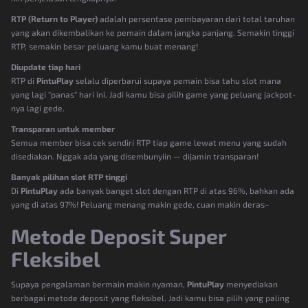
RTP (Return to Player)
adalah persentase pembayaran dari total taruhan
yang akan dikembalikan ke pemain dalam jangka panjang. Semakin tinggi
RTP, semakin besar peluang kamu buat menang!
Diupdate tiap hari
RTP di
PintuPlay
selalu diperbarui supaya pemain bisa tahu slot mana
yang lagi "panas" hari ini. Jadi kamu bisa pilih game yang peluang jackpot-
nya lagi gede.
Transparan untuk member
Semua member bisa cek sendiri RTP tiap game lewat menu yang sudah
disediakan. Nggak ada yang disembunyiin — dijamin transparan!
Banyak pilihan slot RTP tinggi
Di
PintuPlay
ada banyak banget slot dengan RTP di atas 96%, bahkan ada
yang di atas 97%! Peluang menang makin gede, cuan makin deras~
Metode Deposit Super
Fleksibel
Supaya pengalaman bermain makin nyaman,
PintuPlay
menyediakan
berbagai metode deposit yang fleksibel. Jadi kamu bisa pilih yang paling