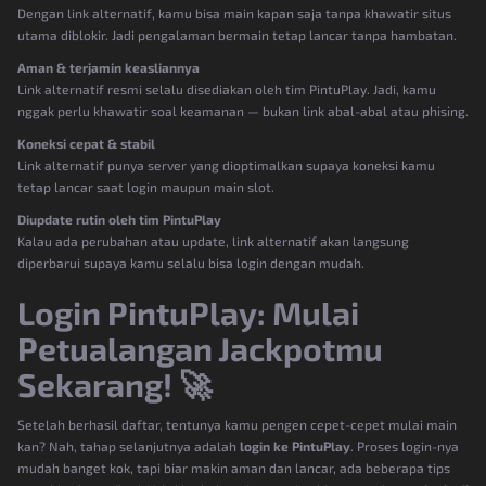
Dengan link alternatif, kamu bisa main kapan saja tanpa khawatir situs
utama diblokir. Jadi pengalaman bermain tetap lancar tanpa hambatan.
Aman & terjamin keasliannya
Link alternatif resmi selalu disediakan oleh tim PintuPlay. Jadi, kamu
nggak perlu khawatir soal keamanan — bukan link abal-abal atau phising.
Koneksi cepat & stabil
Link alternatif punya server yang dioptimalkan supaya koneksi kamu
tetap lancar saat login maupun main slot.
Diupdate rutin oleh tim PintuPlay
Kalau ada perubahan atau update, link alternatif akan langsung
diperbarui supaya kamu selalu bisa login dengan mudah.
Login PintuPlay: Mulai
Petualangan Jackpotmu
Sekarang! 🚀
Setelah berhasil daftar, tentunya kamu pengen cepet-cepet mulai main
kan? Nah, tahap selanjutnya adalah
login ke PintuPlay
. Proses login-nya
mudah banget kok, tapi biar makin aman dan lancar, ada beberapa tips