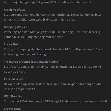
baru, wajib banget jajal
17 game PG Soft
paling seru berikut ini:
Mahjong Ways
Slot bertema Mahjong dengan chain multiplier. Setiap kombinasi bisa
unlock multiplier baru yang bikin cuan makin deras.
Mahjong Ways 2
Versi upgrade dari Mahjong Ways. RTP lebih tinggi & wild lebih sering
keluar, bikin peluang menang makin besar.
Lucky Neko
Kucing hoki Jepang siap bagi rezeki lewat wild & multiplier tinggi. Cocok
buat yang percaya hoki kucing!
Treasures of Aztec (Slot Cewek Kuning)
Slot favorit banget nih! Chain combo & multiplier keren bikin game ini
gacor tiap hari.
Caishen Wins
Dewa rejeki siap kasih scatter, free spin, dan jackpot. Slot dengan vibe
hoki yang super positif!
Wild Bandito
Slot pencuri Meksiko dengan RTP tinggi. Musiknya seru, bonusnya mantul!
Crypto Gold