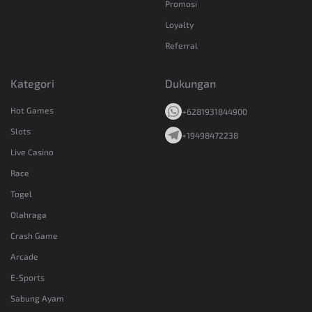
Promosi
Loyalty
Referral
Kategori
Dukungan
Hot Games
+6281931844900
Slots
+19498472238
Live Casino
Race
Togel
Olahraga
Crash Game
Arcade
E-Sports
Sabung Ayam