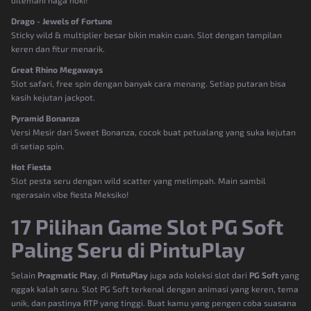
ditemani naga hoki!
Drago - Jewels of Fortune
Sticky wild & multiplier besar bikin makin cuan. Slot dengan tampilan
keren dan fitur menarik.
Great Rhino Megaways
Slot safari, free spin dengan banyak cara menang. Setiap putaran bisa
kasih kejutan jackpot.
Pyramid Bonanza
Versi Mesir dari Sweet Bonanza, cocok buat petualang yang suka kejutan
di setiap spin.
Hot Fiesta
Slot pesta seru dengan wild scatter yang melimpah. Main sambil
ngerasain vibe fiesta Meksiko!
17 Pilihan Game Slot PG Soft
Paling Seru di PintuPlay
Selain
Pragmatic Play
, di
PintuPlay
juga ada koleksi slot dari
PG Soft
yang
nggak kalah seru. Slot PG Soft terkenal dengan animasi yang keren, tema
unik, dan pastinya RTP yang tinggi. Buat kamu yang pengen coba suasana