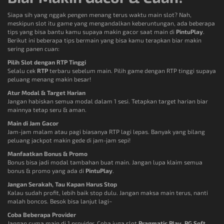
Siapa sih yang nggak pengen menang terus waktu main slot? Nah,
meskipun slot itu game yang mengandalkan keberuntungan, ada beberapa
tips yang bisa bantu kamu supaya makin gacor saat main di
PintuPlay
.
Berikut ini beberapa tips bermain yang bisa kamu terapkan biar makin
sering panen cuan:
Pilih Slot dengan RTP Tinggi
Selalu cek
RTP
terbaru sebelum main. Pilih game dengan RTP tinggi supaya
peluang menang makin besar!
Atur Modal & Target Harian
Jangan habiskan semua modal dalam 1 sesi. Tetapkan target harian biar
mainnya tetap seru & aman.
Main di Jam Gacor
Jam-jam malam atau pagi biasanya RTP lagi lepas. Banyak yang bilang
peluang jackpot makin gede di jam-jam sepi!
Manfaatkan Bonus & Promo
Bonus bisa jadi modal tambahan buat main. Jangan lupa klaim semua
bonus & promo yang ada di
PintuPlay
.
Jangan Serakah, Tau Kapan Harus Stop
Kalau sudah profit, lebih baik stop dulu. Jangan maksa main terus, nanti
malah boncos. Besok bisa lanjut lagi~
Coba Beberapa Provider
Jangan cuma main di 1 provider. Coba juga slot
Pragmatic Play
,
PG Soft
,