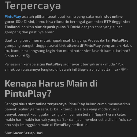
Terpercaya
PintuPlay
adalah pilihan tepat buat kamu yang suka main
slot online
gacor
! 🎰✨ Di sini, kamu bisa nikmatin berbagai game
slot RTP tinggi
,
slot
Thailand
, bahkan
slot deposit pulsa
&
DANA
dengan cara yang super
gampang dan pastinya aman.
Buat yang baru mau mulai, nggak usah bingung. Proses
daftar PintuPlay
gampang banget, tinggal lewat
link alternatif PintuPlay
yang aman. Habis
itu, kamu bisa langsung
login
dan mulai putar slot favorit kamu. Jackpot?
Siapa takut! 🚀
Penasaran kenapa
situs PintuPlay
jadi favorit banyak anak muda? Yuk,
simak penjelasannya lengkap di bawah ini! Siap-siap jadi sultan, ya~ 🤑✨
Kenapa Harus Main di
PintuPlay?
Sebagai
situs slot online terpercaya
,
PintuPlay
bukan cuma menawarkan
banyak pilihan game seru. Di balik tampilan situs yang modern, ada
banyak banget keunggulan yang bikin pemain betah. Nggak heran kalau
makin hari makin banyak yang daftar dan jadi member setia di sini. Yuk, cek
apa saja keunggulan main di
PintuPlay
berikut ini!
Slot Gacor Setiap Hari