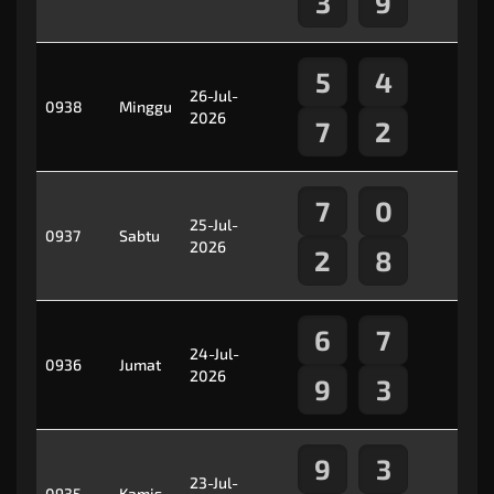
3
9
5
4
26-Jul-
0938
Minggu
2026
7
2
7
0
25-Jul-
0937
Sabtu
2026
2
8
6
7
24-Jul-
0936
Jumat
2026
9
3
9
3
23-Jul-
0935
Kamis