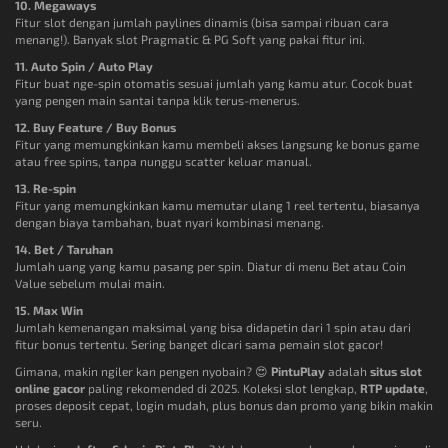
10. Megaways
Fitur slot dengan jumlah paylines dinamis (bisa sampai ribuan cara
menang!). Banyak slot Pragmatic & PG Soft yang pakai fitur ini.
11. Auto Spin / Auto Play
Fitur buat nge-spin otomatis sesuai jumlah yang kamu atur. Cocok buat
yang pengen main santai tanpa klik terus-menerus.
12. Buy Feature / Buy Bonus
Fitur yang memungkinkan kamu membeli akses langsung ke bonus game
atau free spins, tanpa nunggu scatter keluar manual.
13. Re-spin
Fitur yang memungkinkan kamu memutar ulang 1 reel tertentu, biasanya
dengan biaya tambahan, buat nyari kombinasi menang.
14. Bet / Taruhan
Jumlah uang yang kamu pasang per spin. Diatur di menu Bet atau Coin
Value sebelum mulai main.
15. Max Win
Jumlah kemenangan maksimal yang bisa didapetin dari 1 spin atau dari
fitur bonus tertentu. Sering banget dicari sama pemain slot gacor!
Gimana, makin ngiler kan pengen nyobain? 😍
PintuPlay
adalah
situs slot
online gacor
paling rekomended di 2025. Koleksi slot lengkap,
RTP update
,
proses deposit cepat, login mudah, plus bonus dan promo yang bikin makin
seru.