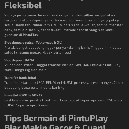
Fleksibel
Supaya pengalaman bermain makin nyaman,
PintuPlay
menyediakan
berbagai metode deposit yang fleksibel. Jadi kamu bisa pilih yang paling
sesuai sama kebutuhan kamu. Mulai dari pulsa, e-wallet, sampai transfer
bank, semua bisa! Yuk, cek satu-satu metode deposit yang bisa kamu
gunakan di
PintuPlay
:
Slot deposit pulsa (Telkomsel & XL)
Praktis banget buat yang nggak punya rekening bank. Tinggal kirim pulsa,
saldo langsung masuk. Nggak perlu ribet!
Slot deposit DANA
Mudah dan instan. Tinggal transfer dari aplikasi DANA ke akun PintuPlay
kamu, langsung siap main!
Transfer bank lokal
Transfer antar bank (BCA, BRI, Mandiri, BNI) prosesnya cepet banget. Cocok
buat yang biasa pakai mobile banking.
E-wallet (OVO & GOPAY)
Cashless makin praktis & kekinian! Bisa deposit kapan aja lewat OVO atau
GOPAY. Super simpel & aman.
Tips Bermain di PintuPlay
Biar Makin Gacor & Cuan!