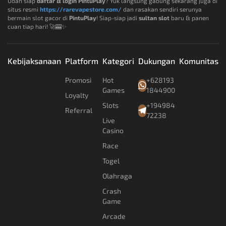
Udah siap
daftar & login PintuPlay
? Yuk langsung gabung sekarang juga di
situs resmi
https://rarevapestore.com/
dan rasakan sendiri serunya
bermain slot gacor di
PintuPlay
! Siap-siap jadi
sultan slot
baru & panen
cuan tiap hari! 🚀🎰✨
Kebijaksanaan
Platform
Kategori
Dukungan
Komunitas
Promosi
Hot
+628193
Games
1844900
Loyalty
Slots
+194984
Referral
72238
Live
Casino
Race
Togel
Olahraga
Crash
Game
Arcade