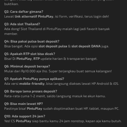
buktikan.
Q2: Cara daftar gimana?
Lewat
link alternatif PintuPlay
, isi form, verifikasi, terus login deh!
Q3: Ada slot Thailand?
Ada dong! Slot Thailand di PintuPlay malah lagi jadi favorit banyak
member.
Q4: Bisa pakai pulsa buat deposit?
Bisa banget. Ada opsi
slot deposit pulsa
&
slot deposit DANA
juga.
Q5: Apakah RTP slot bisa dicek?
Bisa! Di
PintuPlay
,
RTP
update harian & transparan banget.
Q6: Minimal deposit berapa?
Mulai dari Rp10.000 aja lho. Super terjangkau buat semua kalangan!
Q7: Apakah PintuPlay punya aplikasi?
Ada versi
mobile-friendly
, bisa langsung diakses lewat HP Android & iOS.
Q8: Berapa lama proses deposit?
Rata-rata cuma 1-2 menit, saldo langsung masuk ke akun kamu.
Q9: Bisa main lewat HP?
Pastinya bisa!
PintuPlay
sudah dioptimalkan buat HP, tablet, maupun PC.
Q10: Ada support 24 jam?
Yes! CS
PintuPlay
siap bantu kamu 24 jam nonstop, kapan aja kamu butuh.