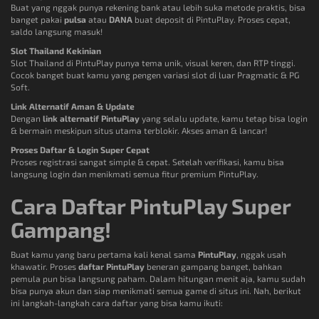
Buat yang nggak punya rekening bank atau lebih suka metode praktis, bisa
banget pakai
pulsa
atau
DANA
buat deposit di PintuPlay. Proses cepat,
saldo langsung masuk!
Slot Thailand Kekinian
Slot Thailand di PintuPlay punya tema unik, visual keren, dan RTP tinggi.
Cocok banget buat kamu yang pengen variasi slot di luar Pragmatic & PG
Soft.
Link Alternatif Aman & Update
Dengan
link alternatif PintuPlay
yang selalu update, kamu tetap bisa login
& bermain meskipun situs utama terblokir. Akses aman & lancar!
Proses Daftar & Login Super Cepat
Proses registrasi sangat simple & cepat. Setelah verifikasi, kamu bisa
langsung login dan menikmati semua fitur premium PintuPlay.
Cara Daftar PintuPlay Super
Gampang!
Buat kamu yang baru pertama kali kenal sama
PintuPlay
, nggak usah
khawatir. Proses
daftar PintuPlay
beneran gampang banget, bahkan
pemula pun bisa langsung paham. Dalam hitungan menit aja, kamu sudah
bisa punya akun dan siap menikmati semua game di situs ini. Nah, berikut
ini langkah-langkah cara daftar yang bisa kamu ikuti: