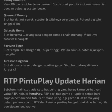
Versi PG dari slot bertema permen. Cocok buat pecinta slot manis-manis
dengan peluang scatter besar.
Queen of Bounty
Slot bajak laut cewek, scatter & wild-nya seru banget. Potensi big win
tinggi di sini!
Galactic Gems
Slot bertema luar angkasa dengan combo chain menang. Visualnya
futuristik banget!
Fortune Tiger
Slot simple 3x3 dengan RTP super tinggi. Walau simple, potensi jackpot-
nya gila!
Jurassic Kingdom
Slot dinosaurus seru dengan scatter gacor. Siap bertualang di dunia
Jurassic?
RTP PintuPlay Update Harian
Sebelum main slot, ada satu hal penting yang harus kamu perhatikan,
yaitu
RTP
. Nah, di
PintuPlay
, RTP dari tiap game di-update setiap hari
supaya pemain bisa tahu slot mana yang lagi gacor. Buat kamu yang
belum paham apa itu RTP dan kenapa penting banget buat diperhatiin, nih
penjelasan lengkapnya: