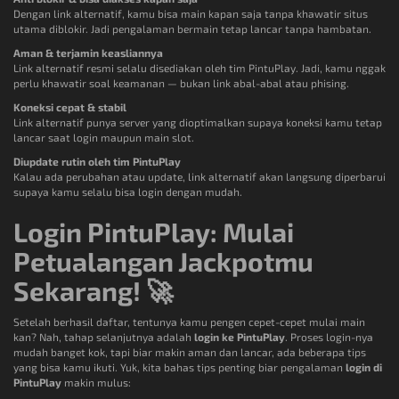
Dengan link alternatif, kamu bisa main kapan saja tanpa khawatir situs
utama diblokir. Jadi pengalaman bermain tetap lancar tanpa hambatan.
Aman & terjamin keasliannya
Link alternatif resmi selalu disediakan oleh tim PintuPlay. Jadi, kamu nggak
perlu khawatir soal keamanan — bukan link abal-abal atau phising.
Koneksi cepat & stabil
Link alternatif punya server yang dioptimalkan supaya koneksi kamu tetap
lancar saat login maupun main slot.
Diupdate rutin oleh tim PintuPlay
Kalau ada perubahan atau update, link alternatif akan langsung diperbarui
supaya kamu selalu bisa login dengan mudah.
Login PintuPlay: Mulai
Petualangan Jackpotmu
Sekarang! 🚀
Setelah berhasil daftar, tentunya kamu pengen cepet-cepet mulai main
kan? Nah, tahap selanjutnya adalah
login ke PintuPlay
. Proses login-nya
mudah banget kok, tapi biar makin aman dan lancar, ada beberapa tips
yang bisa kamu ikuti. Yuk, kita bahas tips penting biar pengalaman
login di
PintuPlay
makin mulus: